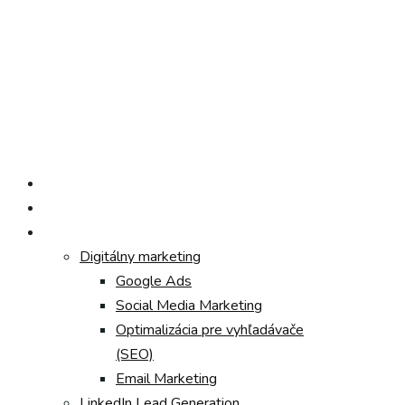
Zavolajte nám
+ 421 917 373 508
Domov
O nás
Služby
Digitálny marketing
Google Ads
Social Media Marketing
Optimalizácia pre vyhľadávače
(SEO)
Email Marketing
LinkedIn Lead Generation