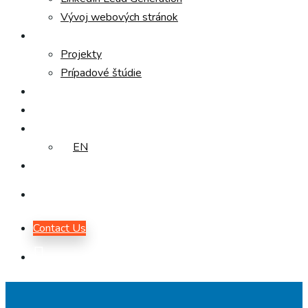
Vývoj webových stránok
Referencie
Projekty
Prípadové štúdie
EÚ Projekt
Blog
SK
EN
Contact Us
Contact Us