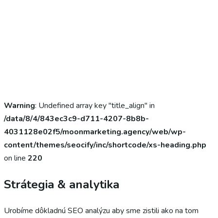
Warning
: Undefined array key "title_align" in
/data/8/4/843ec3c9-d711-4207-8b8b-
4031128e02f5/moonmarketing.agency/web/wp-
content/themes/seocify/inc/shortcode/xs-heading.php
on line
220
Strátegia & analytika
Urobíme dôkladnú SEO analýzu aby sme zistili ako na tom