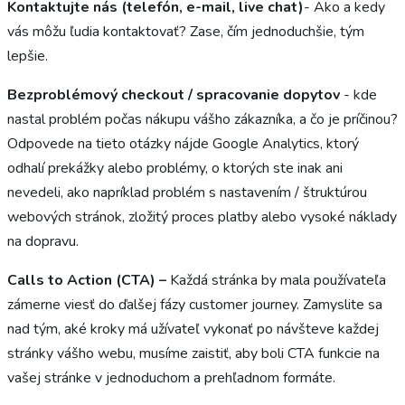
Kontaktujte nás (telefón, e-mail, live chat)
- Ako a kedy
vás môžu ľudia kontaktovať? Zase, čím jednoduchšie, tým
lepšie.
Bezproblémový checkout / spracovanie dopytov
- kde
nastal problém počas nákupu vášho zákazníka, a čo je príčinou?
Odpovede na tieto otázky nájde Google Analytics, ktorý
odhalí prekážky alebo problémy, o ktorých ste inak ani
nevedeli, ako napríklad problém s nastavením / štruktúrou
webových stránok, zložitý proces platby alebo vysoké náklady
na dopravu.
Calls to Action (CTA) –
Každá stránka by mala používateľa
zámerne viesť do ďalšej fázy customer journey. Zamyslite sa
nad tým, aké kroky má užívateľ vykonať po návšteve každej
stránky vášho webu, musíme zaistiť, aby boli CTA funkcie na
vašej stránke v jednoduchom a prehľadnom formáte.