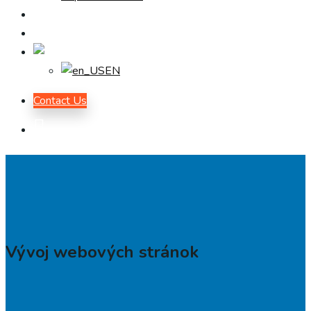
EÚ Projekt
Blog
SK
EN
Contact Us
Vývoj webových stránok