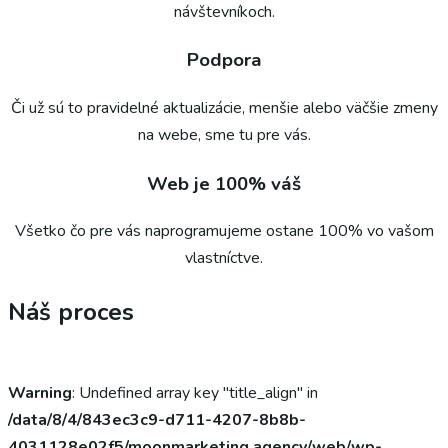
návštevníkoch.
Podpora
Či už sú to pravidelné aktualizácie, menšie alebo väčšie zmeny
na webe, sme tu pre vás.
Web je 100% váš
Všetko čo pre vás naprogramujeme ostane 100% vo vašom
vlastníctve.
Náš proces
Warning
: Undefined array key "title_align" in
/data/8/4/843ec3c9-d711-4207-8b8b-
4031128e02f5/moonmarketing.agency/web/wp-