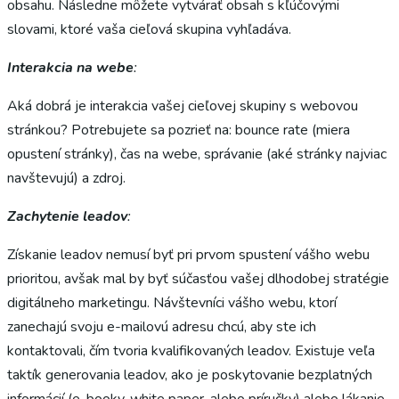
obsahu. Následne môžete vytvárať obsah s kľúčovými
slovami, ktoré vaša cieľová skupina vyhľadáva.
Interakcia na webe
:
Aká dobrá je interakcia vašej cieľovej skupiny s webovou
stránkou? Potrebujete sa pozrieť na: bounce rate (miera
opustení stránky), čas na webe, správanie (aké stránky najviac
navštevujú) a zdroj.
Zachytenie leadov
:
Získanie leadov nemusí byť pri prvom spustení vášho webu
prioritou, avšak mal by byť súčasťou vašej dlhodobej stratégie
digitálneho marketingu. Návštevníci vášho webu, ktorí
zanechajú svoju e-mailovú adresu chcú, aby ste ich
kontaktovali, čím tvoria kvalifikovaných leadov. Existuje veľa
taktík generovania leadov, ako je poskytovanie bezplatných
informácií (e-booky, white paper, alebo príručky) alebo lákanie