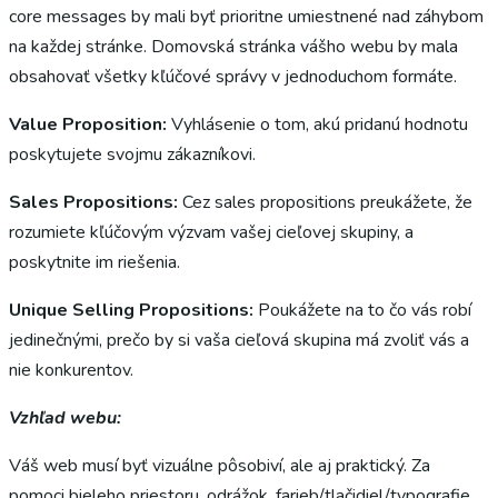
core messages by mali byť prioritne umiestnené nad záhybom
na každej stránke. Domovská stránka vášho webu by mala
obsahovať všetky kľúčové správy v jednoduchom formáte.
Value Proposition:
Vyhlásenie o tom, akú pridanú hodnotu
poskytujete svojmu zákazníkovi.
Sales Propositions:
Cez sales propositions preukážete, že
rozumiete kľúčovým výzvam vašej cieľovej skupiny, a
poskytnite im riešenia.
Unique Selling Propositions:
Poukážete na to čo vás robí
jedinečnými, prečo by si vaša cieľová skupina má zvoliť vás a
nie konkurentov.
Vzhľad webu:
Váš web musí byť vizuálne pôsobiví, ale aj praktický. Za
pomoci bieleho priestoru, odrážok, farieb/tlačidiel/typografie