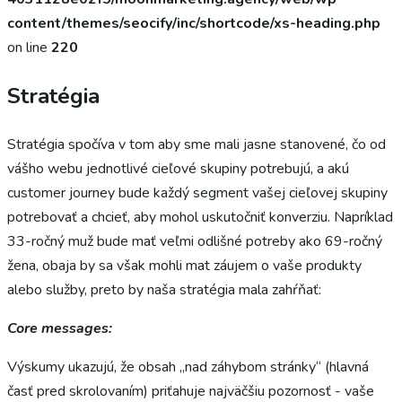
content/themes/seocify/inc/shortcode/xs-heading.php
on line
220
Stratégia
Stratégia spočíva v tom aby sme mali jasne stanovené, čo od
vášho webu jednotlivé cieľové skupiny potrebujú, a akú
customer journey bude každý segment vašej cieľovej skupiny
potrebovať a chcieť, aby mohol uskutočniť konverziu. Napríklad
33-ročný muž bude mať veľmi odlišné potreby ako 69-ročný
žena, obaja by sa však mohli mat záujem o vaše produkty
alebo služby, preto by naša stratégia mala zahŕňať:
Core messages:
Výskumy ukazujú, že obsah „nad záhybom stránky“ (hlavná
časť pred skrolovaním) priťahuje najväčšiu pozornosť - vaše