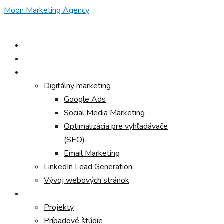
Zavolajte nám
+ 421 917 373 508
Domov
O nás
Služby
Digitálny marketing
Google Ads
Social Media Marketing
Optimalizácia pre vyhľadávače
(SEO)
Email Marketing
LinkedIn Lead Generation
Vývoj webových stránok
Referencie
Projekty
Prípadové štúdie